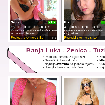
Suza
Ela
30. god.,konobarica, Banjaluka
31. god.,sekretarica, Bihać
Atraktivna konobarica traži muškarce da
Napaljena sekretarica traži vrtlara z
je uvedu u svijet strasti
svoj mali vrt
Pogledaj sve moje slike
Pogledaj sve moje slike
Banja Luka - Zenica - Tuzl
• Pričaj sa curama iz cijele BiH
• Neu
• Najveći BiH kontakt klub
•
Mla
• Najbolja
avantura
na jednom mjestu
• Cur
• Djevojke koje znaju šta žele
• Naj