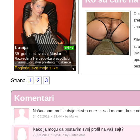
Dom
zre
znaj
Sti
str
Lucija
jav
39. god.,nastavnica, Mostar
Razvedena Hercegovka provodila bi
upo
vrijeme u društvu prijatnog muškarca
bes
Pogledaj sve moje slike
Strana
1
2
3
Komentari
Našao sam profile dvije ekstra cure ... sad moram da se od
24.05.2011. • 13:44 • by Marko
Kako ja mogu da postavim svoj profil na vaš sajt?
22.05.2011. • 23:31 • by SlatkaMala