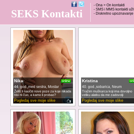
- Ona > On kontakti
- SMS i MMS kontakti už
SEKS Kontakti
- Diskretno upoznavanje 
Nika
Kristina
44. god.,med sestra, Mostar
40. god.,sobarica, Neum
Želiš li naučiti nove poze za koje nikada
Tražim muškarca koji ima dovoljno
nisi ni čuo, a kamo li probao?
veliku alatku da me zadovolji
Pogledaj sve moje slike
Pogledaj sve moje slike