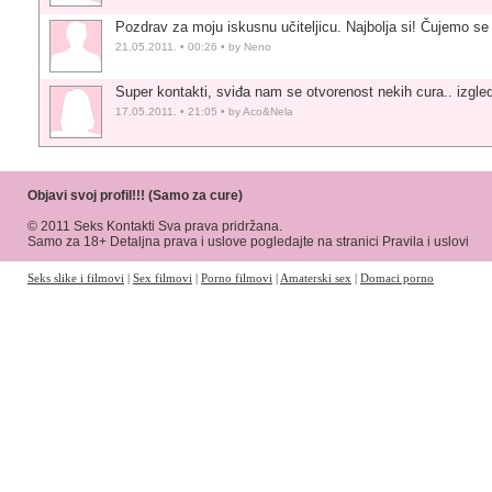
Pozdrav za moju iskusnu učiteljicu. Najbolja si! Čujemo se 
21.05.2011. • 00:26 • by Neno
Super kontakti, sviđa nam se otvorenost nekih cura.. izgle
17.05.2011. • 21:05 • by Aco&Nela
Objavi svoj profil!!! (Samo za cure)
© 2011 Seks Kontakti Sva prava pridržana.
Samo za 18+ Detaljna prava i uslove pogledajte na stranici
Pravila i uslovi
Seks slike i filmovi
|
Sex filmovi
|
Porno filmovi
|
Amaterski sex
|
Domaci porno