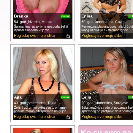
Branka
Enisa
54. god.,frizerka, Mostar
50. god.,konobarica, Cazin
Šarmantna i atraktivna gospođa želi ti
Perverzna plavuša upoznala bi čov
ispuniti slobodno vrijeme
kojeg uzbuđuju ekstremne igrice.
Pogledaj sve moje slike
Pogledaj sve moje slike
Ajla
Lejla
43. god.,sekretarica, Tuzla
20. god.,studentica, Sarajavo
Želiš li ući u moj svijet slasti, omame i
Seksi mačkica rado bi upoznala fraj
požude moraš biti spreman na grijeh.
spremnog na partijanje do iznemoglo
Pogledaj sve moje slike
Pogledaj sve moje slike
Ko su cure na