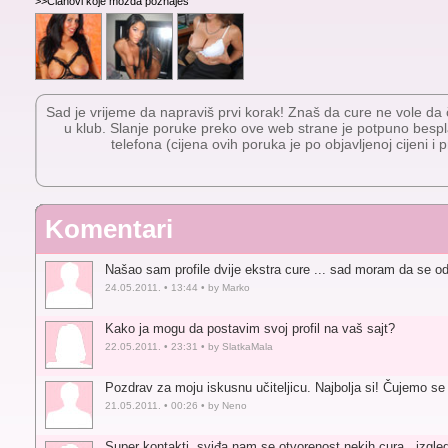
>>Članovi koje možda poznaješ
Sad je vrijeme da napraviš prvi korak! Znaš da cure ne vole da če
u klub. Slanje poruke preko ove web strane je potpuno besp
telefona (cijena ovih poruka je po objavljenoj cijeni i 
Komentari
Našao sam profile dvije ekstra cure ... sad moram da se od
24.05.2011. • 13:44 • by Marko
Kako ja mogu da postavim svoj profil na vaš sajt?
22.05.2011. • 23:31 • by SlatkaMala
Pozdrav za moju iskusnu učiteljicu. Najbolja si! Čujemo se 
21.05.2011. • 00:26 • by Neno
Super kontakti, sviđa nam se otvorenost nekih cura.. izgle