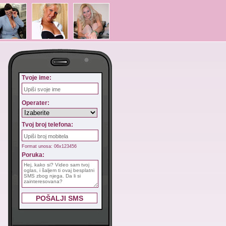
Tvoje ime:
Operater:
Tvoj broj telefona:
Format unosa: 06x123456
Poruka: