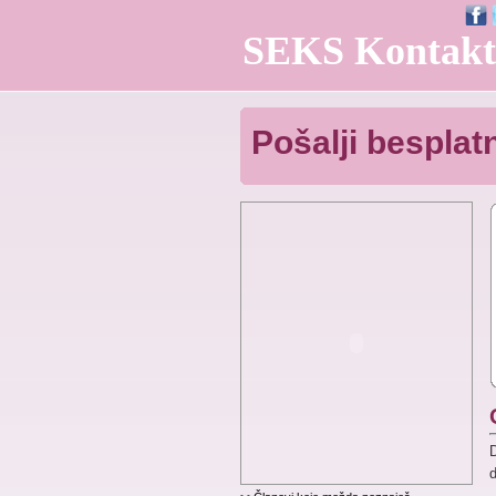
SEKS Kontakt
Pošalji bespla
D
d