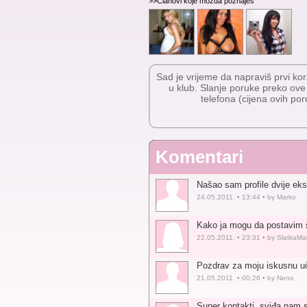
>>Članovi koje možda poznaješ
Sad je vrijeme da napraviš prvi kor
u klub. Slanje poruke preko ov
telefona (cijena ovih por
Komentari
Našao sam profile dvije eks
24.05.2011. • 13:44 • by Marko
Kako ja mogu da postavim sv
22.05.2011. • 23:31 • by SlatkaMa
Pozdrav za moju iskusnu učit
21.05.2011. • 00:26 • by Neno
Super kontakti, sviđa nam s