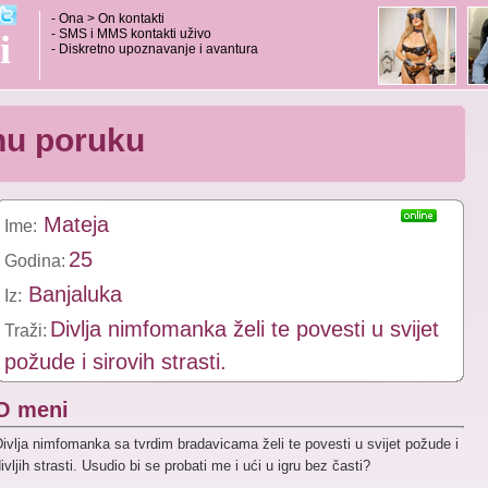
- Ona > On kontakti
- SMS i MMS kontakti uživo
i
- Diskretno upoznavanje i avantura
tnu poruku
Mateja
Ime:
25
Godina:
Banjaluka
Iz:
Divlja nimfomanka želi te povesti u svijet
Traži:
požude i sirovih strasti.
O meni
ivlja nimfomanka sa tvrdim bradavicama želi te povesti u svijet požude i
ivljih strasti. Usudio bi se probati me i ući u igru bez časti?