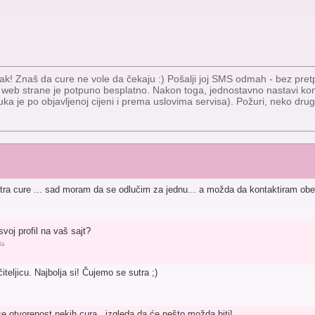
ak! Znaš da cure ne vole da čekaju :) Pošalji joj SMS odmah - bez pretpla
e web strane je potpuno besplatno. Nakon toga, jednostavno nastavi k
uka je po objavljenoj cijeni i prema uslovima servisa). Požuri, neko drugi 
tra cure ... sad moram da se odlučim za jednu... a možda da kontaktiram obe :
oj profil na vaš sajt?
la
eljicu. Najbolja si! Čujemo se sutra ;)
e otvorenost nekih cura.. izgleda da će nešto možda biti!