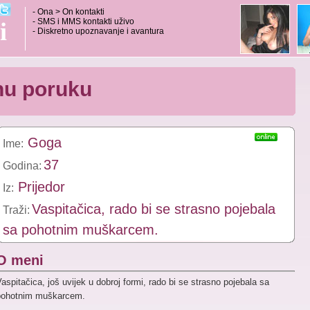
- Ona > On kontakti
- SMS i MMS kontakti uživo
i
- Diskretno upoznavanje i avantura
tnu poruku
Goga
Ime:
37
Godina:
Prijedor
Iz:
Vaspitačica, rado bi se strasno pojebala
Traži:
sa pohotnim muškarcem.
O meni
aspitačica, još uvijek u dobroj formi, rado bi se strasno pojebala sa
pohotnim muškarcem.