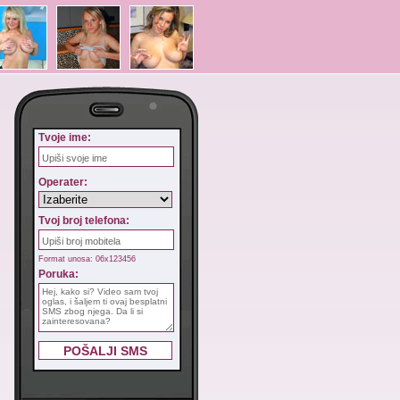
Tvoje ime:
Operater:
Tvoj broj telefona:
Format unosa: 06x123456
Poruka: