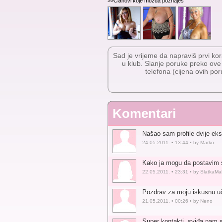
>>Članovi koje možda poznaješ
Sad je vrijeme da napraviš prvi kor
u klub. Slanje poruke preko ov
telefona (cijena ovih por
Komentari
Našao sam profile dvije eks
24.05.2011. • 13:44 • by Marko
Kako ja mogu da postavim sv
22.05.2011. • 23:31 • by SlatkaMa
Pozdrav za moju iskusnu učit
21.05.2011. • 00:26 • by Neno
Super kontakti, sviđa nam s