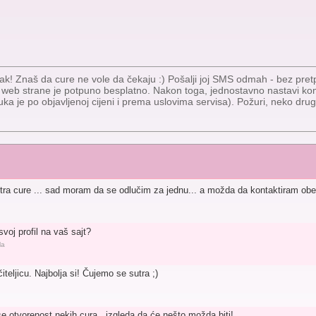
ak! Znaš da cure ne vole da čekaju :) Pošalji joj SMS odmah - bez pretpla
e web strane je potpuno besplatno. Nakon toga, jednostavno nastavi k
uka je po objavljenoj cijeni i prema uslovima servisa). Požuri, neko drugi 
tra cure ... sad moram da se odlučim za jednu... a možda da kontaktiram obe :
oj profil na vaš sajt?
la
eljicu. Najbolja si! Čujemo se sutra ;)
e otvorenost nekih cura.. izgleda da će nešto možda biti!